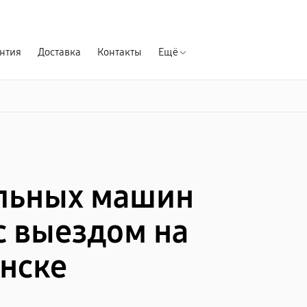
Гарантия д
нтия
Доставка
Контакты
Ещё
льных машин
с выездом на
инске