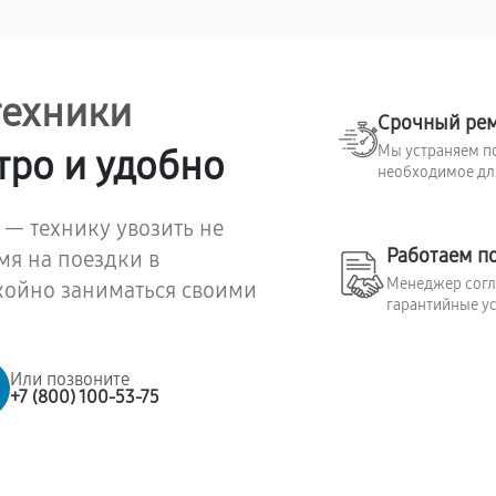
техники
Срочный ре
Мы устраняем по
тро и удобно
необходимое для
 — технику увозить не
Работаем п
мя на поездки в
Менеджер согла
койно заниматься своими
гарантийные ус
Или позвоните
+7 (800) 100-53-75