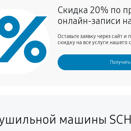
0%
Скидка 20% по п
990 руб
онлайн-записи на
900 руб
Оставьте заявку через сайт и
скидку на все услуги нашего 
ов
810 руб
Получить
990 руб
900 руб
1520 руб
сушильной машины SC
2520 руб