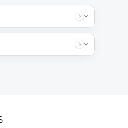
5
5
S